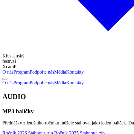
Křesťanský
festival
XcamP
O nás
Program
Podpořte nás
Média
Kontakty
O nás
Program
Podpořte nás
Média
Kontakty
AUDIO
MP3 balíčky
Přednášky z letošního ročníku můžete stahovat jako jeden balíček. D
Ročník 2026
Stáhnout .zip
Ročník 2025
Stáhnout .zip