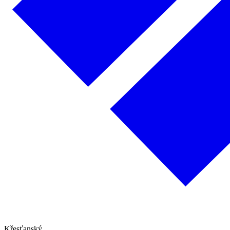
Křesťanský